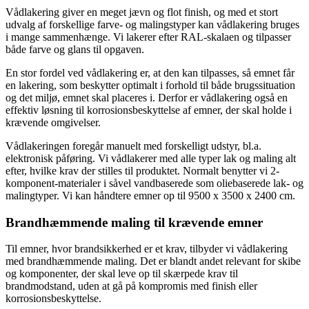
Vådlakering giver en meget jævn og flot finish, og med et stort
udvalg af forskellige farve- og malingstyper kan vådlakering bruges
i mange sammenhænge. Vi lakerer efter RAL-skalaen og tilpasser
både farve og glans til opgaven.
En stor fordel ved vådlakering er, at den kan tilpasses, så emnet får
en lakering, som beskytter optimalt i forhold til både brugssituation
og det miljø, emnet skal placeres i. Derfor er vådlakering også en
effektiv løsning til korrosionsbeskyttelse af emner, der skal holde i
krævende omgivelser.
Vådlakeringen foregår manuelt med forskelligt udstyr, bl.a.
elektronisk påføring. Vi vådlakerer med alle typer lak og maling alt
efter, hvilke krav der stilles til produktet. Normalt benytter vi 2-
komponent-materialer i såvel vandbaserede som oliebaserede lak- og
malingtyper. Vi kan håndtere emner op til 9500 x 3500 x 2400 cm.
Brandhæmmende maling til krævende emner
Til emner, hvor brandsikkerhed er et krav, tilbyder vi vådlakering
med brandhæmmende maling. Det er blandt andet relevant for skibe
og komponenter, der skal leve op til skærpede krav til
brandmodstand, uden at gå på kompromis med finish eller
korrosionsbeskyttelse.