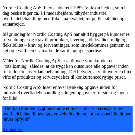
Nordic Coating ApS blev etableret i 1983. Virksomheden, som i
dag beskæftiger ca. 14 medarbejdere, tilbyder industriel
overfladebehandling med fokus på kvalitet, miljø, fleksibilitet og
samarbejde.
Idégrundlag for Nordic Coating ApS har altid bygget på kundernes
forventninger og krav til produkter, leveringstid, kvalitet, miljø og
fleksibilitet – krav og forventninger, som imødekommes gennem et
tæt og kvalificeret samarbejde samt faglig ekspertise.
Målet for Nordic Coating ApS er at tilbyde vore kunder en
“totalløsning” således, at de trygt kan outsource alle opgaver inden
for industriel overfladebehandling. Det betyder, at vi tilbyder en bred
vifte af produkter og serviceydelser til konkurrencedygtige priser.
Nordic Coating ApS løser enhver tænkelig opgave inden for
industriel overfladebehandling – ingen opgave er for stor og ingen
for lille!
“Her kan kunden trygt outsource enhver industrilakerings- eller
overfladebehandlings opgave velvidende om, at kravspecifikationen
bliver opfyldt”
Kontakt os