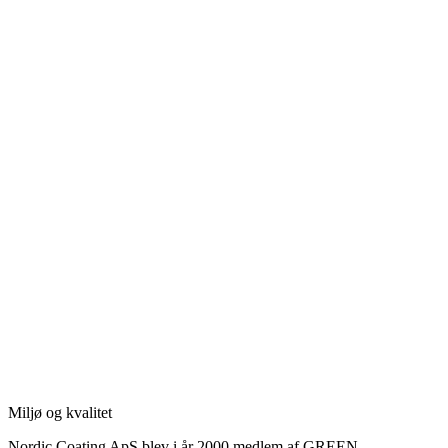
Miljø og kvalitet
Nordic Coating ApS blev i år 2000 medlem af GREEN