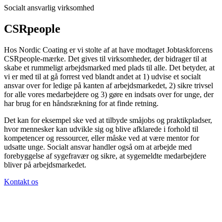
Socialt ansvarlig virksomhed
CSRpeople
Hos Nordic Coating er vi stolte af at have modtaget Jobtaskforcens
CSRpeople-mærke. Det gives til virksomheder, der bidrager til at
skabe et rummeligt arbejdsmarked med plads til alle. Det betyder, at
vi er med til at gå forrest ved blandt andet at 1) udvise et socialt
ansvar over for ledige på kanten af arbejdsmarkedet, 2) sikre trivsel
for alle vores medarbejdere og 3) gøre en indsats over for unge, der
har brug for en håndsrækning for at finde retning.
Det kan for eksempel ske ved at tilbyde småjobs og praktikpladser,
hvor mennesker kan udvikle sig og blive afklarede i forhold til
kompetencer og ressourcer, eller måske ved at være mentor for
udsatte unge. Socialt ansvar handler også om at arbejde med
forebyggelse af sygefravær og sikre, at sygemeldte medarbejdere
bliver på arbejdsmarkedet.
Kontakt os